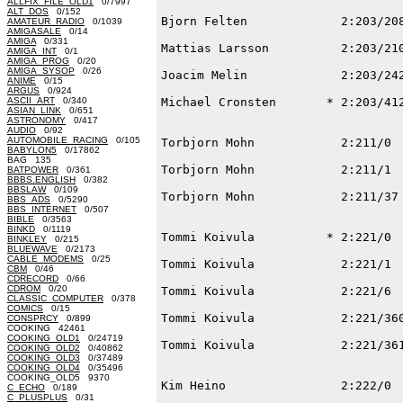
ALLFIX_FILE_OLD1
0/7997
ALT_DOS
0/152
AMATEUR_RADIO
0/1039
AMIGASALE
0/14
AMIGA
0/331
AMIGA_INT
0/1
AMIGA_PROG
0/20
AMIGA_SYSOP
0/26
ANIME
0/15
ARGUS
0/924
ASCII_ART
0/340
ASIAN_LINK
0/651
ASTRONOMY
0/417
AUDIO
0/92
AUTOMOBILE_RACING
0/105
BABYLON5
0/17862
BAG 135
BATPOWER
0/361
BBBS.ENGLISH
0/382
BBSLAW
0/109
BBS_ADS
0/5290
BBS_INTERNET
0/507
BIBLE
0/3563
BINKD
0/1119
BINKLEY
0/215
BLUEWAVE
0/2173
CABLE_MODEMS
0/25
CBM
0/46
CDRECORD
0/66
CDROM
0/20
CLASSIC_COMPUTER
0/378
COMICS
0/15
CONSPRCY
0/899
COOKING 42461
COOKING_OLD1
0/24719
COOKING_OLD2
0/40862
COOKING_OLD3
0/37489
COOKING_OLD4
0/35496
COOKING_OLD5 9370
C_ECHO
0/189
C_PLUSPLUS
0/31