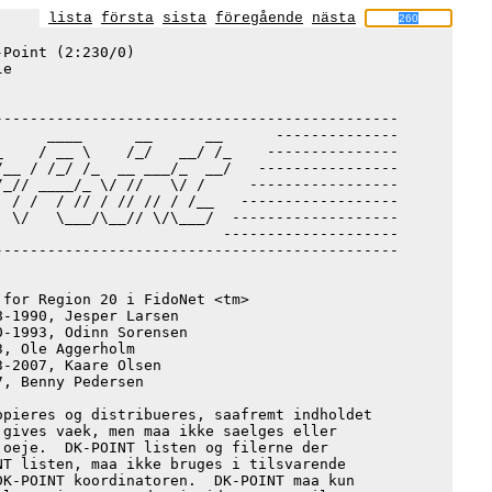
lista
första
sista
föregående
nästa