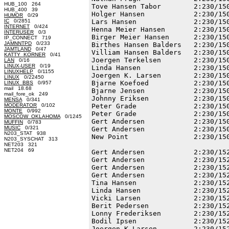
HUB_100 264
HUB_400 39
HUMOR
0/29
IC
0/2851
INTERNET
0/424
INTERUSER
0/3
IP_CONNECT 719
JAMNNTPD
0/233
JAMTLAND
0/47
KATTY_KORNER
0/41
LAN
0/16
LINUX-USER
0/19
LINUXHELP
0/1155
LINUX
0/22450
LINUX_BBS
0/957
mail 18.68
mail_fore_ok 249
MENSA
0/341
MODERATOR
0/102
MONTE
0/992
MOSCOW_OKLAHOMA
0/1245
MUFFIN
0/783
MUSIC
0/321
N203_STAT 938
N203_SYSCHAT 313
NET203 321
NET204 69