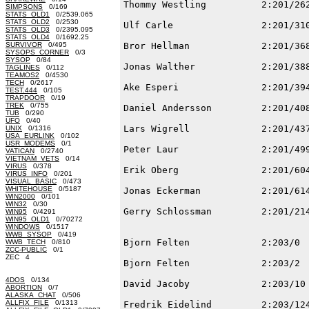
SIMPSONS
0/169
STATS_OLD1
0/2539.065
STATS_OLD2
0/2530
STATS_OLD3
0/2395.095
STATS_OLD4
0/1692.25
SURVIVOR
0/495
SYSOPS_CORNER
0/3
SYSOP
0/84
TAGLINES
0/112
TEAMOS2
0/4530
TECH
0/2617
TEST.444
0/105
TRAPDOOR
0/19
TREK
0/755
TUB
0/290
UFO
0/40
UNIX
0/1316
USA_EURLINK
0/102
USR_MODEMS
0/1
VATICAN
0/2740
VIETNAM_VETS
0/14
VIRUS
0/378
VIRUS_INFO
0/201
VISUAL_BASIC
0/473
WHITEHOUSE
0/5187
WIN2000
0/101
WIN32
0/30
WIN95
0/4291
WIN95_OLD1
0/70272
WINDOWS
0/1517
WWB_SYSOP
0/419
WWB_TECH
0/810
ZCC-PUBLIC
0/1
ZEC 4
4DOS
0/134
ABORTION
0/7
ALASKA_CHAT
0/506
ALLFIX_FILE
0/1313