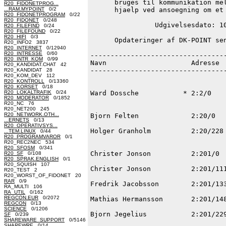
R20_FIDONETPROG...
...RAM.MYPOINT
0/2
R20_FIDONETPROGRAM
0/22
R20_FIDONET
0/248
R20_FILEFIND
0/24
R20_FILEFOUND
0/22
R20_HIFI
0/3
R20_INFO2 3837
R20_INTERNET
0/12940
R20_INTRESSE
0/60
R20_INTR_KOM
0/99
R20_KANDIDAT.CHAT 42
R20_KANDIDAT 28
R20_KOM_DEV 112
R20_KONTROLL
0/13360
R20_KORSET
0/18
R20_LOKALTRAFIK
0/24
R20_MODERATOR
0/1852
R20_NC 76
R20_NET200 245
R20_NETWORK.OTH...
...ERNETS
0/13
R20_OPERATIVSYS...
...TEM.LINUX
0/44
R20_PROGRAMVAROR
0/1
R20_REC2NEC 534
R20_SFOSM
0/341
R20_SF
0/108
R20_SPRAK.ENGLISH
0/1
R20_SQUISH 107
R20_TEST 2
R20_WORST_OF_FIDONET 20
RAR
0/9
RA_MULTI 106
RA_UTIL
0/162
REGCON.EUR
0/2072
REGCON
0/13
SCIENCE
0/1206
SF
0/239
SHAREWARE_SUPPORT
0/5146
SHAREWRE
0/14