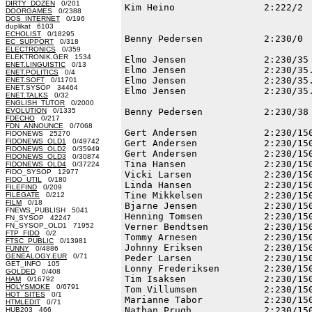
DIRTY_DOZEN
0/201
DOORGAMES
0/2388
DOS_INTERNET
0/196
duplikat 6103
ECHOLIST
0/18295
EC_SUPPORT
0/318
ELECTRONICS
0/359
ELEKTRONIK.GER 1534
ENET.LINGUISTIC
0/13
ENET.POLITICS
0/4
ENET.SOFT
0/11701
ENET.SYSOP 34464
ENET.TALKS
0/32
ENGLISH_TUTOR
0/2000
EVOLUTION
0/1335
FDECHO
0/217
FDN_ANNOUNCE
0/7068
FIDONEWS 25270
FIDONEWS_OLD1
0/49742
FIDONEWS_OLD2
0/35949
FIDONEWS_OLD3
0/30874
FIDONEWS_OLD4
0/37224
FIDO_SYSOP 12977
FIDO_UTIL
0/180
FILEFIND
0/209
FILEGATE
0/212
FILM
0/18
FNEWS_PUBLISH 5041
FN_SYSOP 42247
FN_SYSOP_OLD1 71952
FTP_FIDO
0/2
FTSC_PUBLIC
0/13981
FUNNY
0/4886
GENEALOGY.EUR
0/71
GET_INFO 105
GOLDED
0/408
HAM
0/16792
HOLYSMOKE
0/6791
HOT_SITES
0/1
HTMLEDIT
0/71
HUB203 466