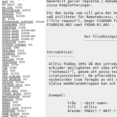
Generellt gäller reglerna i dokume
RAR
0/9
RA_MULTI 106
vissa kompletteringar.

RA_UTIL
0/162
REGCON.EUR
0/2072
För den SysOp som vill göra det he
REGCON
0/13
SCIENCE
0/1206
små utiliteter för RemoteAccess, s
SF
0/239
("file request"), begär FIXDOOR fr
SHAREWARE_SUPPORT
0/5146
FIXDR220.ARJ samt FXDOR-R1.ARJ .

SHAREWRE
0/14
SIMPSONS
0/169
STATS_OLD1
0/2539.065
STATS_OLD2
0/2530
                  Hur filsökningss
STATS_OLD3
0/2395.095
STATS_OLD4
0/1692.25
                  ----------------
SURVIVOR
0/495
SYSOPS_CORNER
0/3
SYSOP
0/84
TAGLINES
0/112
Introduktion:

TEAMOS2
0/4530
-------------

TECH
0/2617
TEST.444
0/105
TRAPDOOR
0/19
 AllFix föddes 1991 då den introdu
TREK
0/755
 erbjuder möjligheten att söka eft
TUB
0/290
UFO
0/40
 ("echomail"), genom att posta tex
UNIX
0/1316
 citationstecken!). De eftersökta 
USA_EURLINK
0/102
 nyckelorden (som föregås av ett s
USR_MODEMS
0/1
VATICAN
0/2740
 Själva meddelandekroppen kan och 
VIETNAM_VETS
0/14
VIRUS
0/378
VIRUS_INFO
0/201
VISUAL_BASIC
0/473
 Exempel:

WHITEHOUSE
0/5187
WIN2000
0/101
WIN32
0/30
          Från  : <Ditt namn>

WIN95
0/4291
          Till  : AllFix

WIN95_OLD1
0/70272
          Ärende: FMAIL*.* ARJ*.* 
WINDOWS
0/1517
WWB_SYSOP
0/419
WWB_TECH
0/810