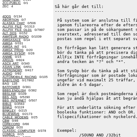
ZCC-PUBLIC
0/1
Så här går det till:

ZEC 4
--------------------

4DOS
0/134
ABORTION
0/7
 På system som är anslutna till fi
ALASKA_CHAT
0/506
 igenom filareorna efter de efters
ALLFIX_FILE
0/1313
 som passar in på de sökargument s
ALLFIX_FILE_OLD1
0/7997
ALT_DOS
0/152
 svarstext, adresserad till den so
AMATEUR_RADIO
0/1039
 postas som regel i ett separat sv
AMIGASALE
0/14
AMIGA
0/331
AMIGA_INT
0/1
 En förfrågan kan lätt generera st
AMIGA_PROG
0/20
 bör du tänka på att precisera dig
AMIGA_SYSOP
0/26
 AllFix INTE förfrågningar innehål
ANIME
0/15
ARGUS
0/924
 andra tecken än "?" och "*".

ASCII_ART
0/340
ASIAN_LINK
0/651
ASTRONOMY
0/417
 Som SysOp bör du tänka på att stä
AUDIO
0/92
 förfrågningar som är postade loka
AUTOMOBILE_RACING
0/105
 ungefär vid maximalt 25 träffar, 
BABYLON5
0/17862
BAG 135
 äldre än 4-5 dagar.

BATPOWER
0/361
BBBS.ENGLISH
0/382
 Som regel är dock postmängderna i
BBSLAW
0/109
BBS_ADS
0/5290
 kan ju ändå hjälpas åt att begrän
BBS_INTERNET
0/507
BIBLE
0/3563
 För att underlätta sökning efter 
BINKD
0/1119
BINKLEY
0/215
 booleska funktioner: AND och OR. 
BLUEWAVE
0/2173
 filspecifikationer och nyckelord.
CABLE_MODEMS
0/25
CBM
0/46
CDRECORD
0/66
CDROM
0/20
 Exempel:

CLASSIC_COMPUTER
0/378
COMICS
0/15
          /SOUND AND /32bit
