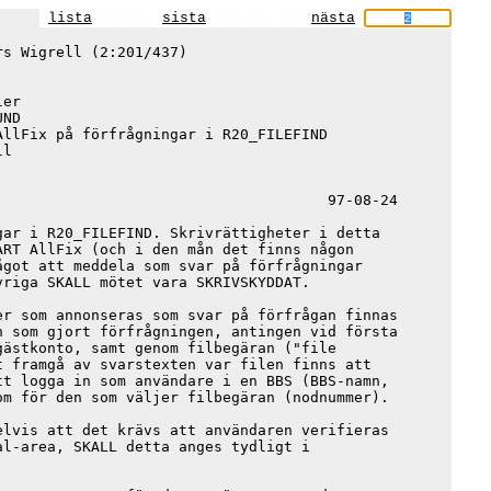
lista
första
sista
föregående
nästa
s Wigrell (2:201/437)

er

ND

llFix på förfrågningar i R20_FILEFIND

l

                                     97-08-24

ar i R20_FILEFIND. Skrivrättigheter i detta

RT AllFix (och i den mån det finns någon

got att meddela som svar på förfrågningar

riga SKALL mötet vara SKRIVSKYDDAT.

r som annonseras som svar på förfrågan finnas

 som gjort förfrågningen, antingen vid första

ästkonto, samt genom filbegäran ("file

 framgå av svarstexten var filen finns att

t logga in som användare i en BBS (BBS-namn,

m för den som väljer filbegäran (nodnummer).

lvis att det krävs att användaren verifieras

l-area, SKALL detta anges tydligt i
