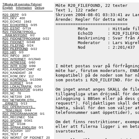
Tillbaka till svenska Fidonet
Möte R20_FILEFOUND, 22 texter
English
Information
Debug
Text 1, 122 rader

Skriven 2004-08-01 03:33:41 av Lar
R20_DEPP
0/3
R20_DEV 400
Ärende: Regler för detta möte

R20_ECHO2 1943
=============================

R20_ECHOPRES
0/35
         Möte        : Hittade fil
R20_ESTAT
0/719
R20_FIDONETPROG...
         EchoID      : R20_FILEFOU
...RAM.MYPOINT
0/2
         Beskrivning : Svar från A
R20_FIDONETPROGRAM
0/22
R20_FIDONET
0/248
         Moderator   : Lars Wigrel
R20_FILEFIND
0/24
         Nod         : 2:201/437

R20_FILEFOUND
0/22
R20_HIFI
0/3
R20_INFO2 3837
                                  
R20_INTERNET
0/12940
R20_INTRESSE
0/60
I mötet postas svar på förfrågning
R20_INTR_KOM
0/99
R20_KANDIDAT.CHAT 42
möte har, förutom moderatorn, ENBA
R20_KANDIDAT 28
kompatibel) på de noder som har nå
R20_KOM_DEV 112
som postats i R20_FILEFIND. För öv
R20_KONTROLL
0/13360
R20_KORSET
0/18
R20_LOKALTRAFIK
0/24
Om inget annat anges SKALL de file
R20_MODERATOR
0/1852
R20_NC 76
tillgängliga utan dröjsmål för den
R20_NET200 245
inloggning i BBSen eller på dess g
R20_NETWORK.OTH...
request"). Följdaktligen skall det
...ERNETS
0/13
R20_OPERATIVSYS...
hämta, såväl för den som väljer at
...TEM.LINUX
0/44
telefonnummer samt öppettider), so
R20_PROGRAMVAROR
0/1
R20_REC2NEC 534
R20_SFOSM
0/341
Om det finns restriktioner, exempe
R20_SF
0/108
eller att filerna ligger i en beta
R20_SPRAK.ENGLISH
0/1
svarstexten.

R20_SQUISH 107
R20_TEST 2
R20_WORST_OF_FIDONET 20