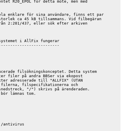
ntet R20_EPOL för detta möte, men med

la enklare för sina användare, finns ett par

torlek ca 45 kB tillsammans. Vid filbegäran

ån 2:201/437, eller sök efter arkiven

ystemet i AllFix fungerar

-------------------------

cerade filsökningskonceptet. Detta system

er filer på andra BBSer via ekopost

ter adresserade till "ALLFIX" (UTAN

filerna, filspecifikationerna och

nedstreck, "/") skrivs på ärenderaden.

bör lämnas tom.

/antivirus
