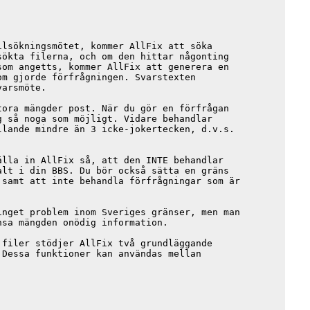
lsökningsmötet, kommer AllFix att söka

ökta filerna, och om den hittar någonting

om angetts, kommer AllFix att generera en

m gjorde förfrågningen. Svarstexten

arsmöte.

ora mängder post. När du gör en förfrågan

 så noga som möjligt. Vidare behandlar

lande mindre än 3 icke-jokertecken, d.v.s.

lla in AllFix så, att den INTE behandlar

lt i din BBS. Du bör också sätta en gräns

samt att inte behandla förfrågningar som är

nget problem inom Sveriges gränser, men man

sa mängden onödig information.

filer stödjer AllFix två grundläggande

Dessa funktioner kan användas mellan


