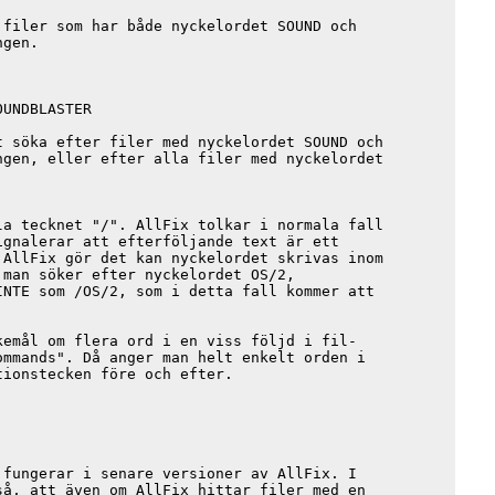
filer som har både nyckelordet SOUND och

gen.

UNDBLASTER

 söka efter filer med nyckelordet SOUND och

gen, eller efter alla filer med nyckelordet

a tecknet "/". AllFix tolkar i normala fall

gnalerar att efterföljande text är ett

AllFix gör det kan nyckelordet skrivas inom

man söker efter nyckelordet OS/2,

NTE som /OS/2, som i detta fall kommer att

emål om flera ord i en viss följd i fil-

mmands". Då anger man helt enkelt orden i

ionstecken före och efter.

fungerar i senare versioner av AllFix. I

å, att även om AllFix hittar filer med en
