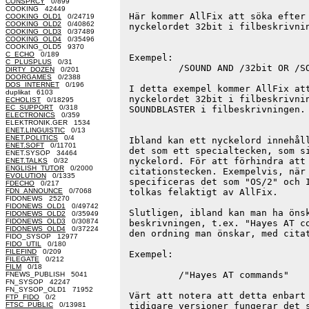
CONSPRCY
0/899
COOKING 42449
 Här kommer AllFix att söka efter 
COOKING_OLD1
0/24719
COOKING_OLD2
0/40862
 nyckelordet 32bit i filbeskrivnin
COOKING_OLD3
0/37489
COOKING_OLD4
0/35496
COOKING_OLD5 9370
C_ECHO
0/189
 Exempel:

C_PLUSPLUS
0/31
          /SOUND AND /32bit OR /SO
DIRTY_DOZEN
0/201
DOORGAMES
0/2388
DOS_INTERNET
0/196
 I detta exempel kommer AllFix att
duplikat 6103
 nyckelordet 32bit i filbeskrivnin
ECHOLIST
0/18295
EC_SUPPORT
0/318
 SOUNDBLASTER i filbeskrivningen.

ELECTRONICS
0/359
ELEKTRONIK.GER 1534
ENET.LINGUISTIC
0/13
ENET.POLITICS
0/4
 Ibland kan ett nyckelord innehåll
ENET.SOFT
0/11701
 det som ett specialtecken, som si
ENET.SYSOP 34464
 nyckelord. För att förhindra att 
ENET.TALKS
0/32
ENGLISH_TUTOR
0/2000
 citationstecken. Exempelvis, när 
EVOLUTION
0/1335
 specificeras det som "OS/2" och I
FDECHO
0/217
FDN_ANNOUNCE
0/7068
 tolkas felaktigt av AllFix.

FIDONEWS 25270
FIDONEWS_OLD1
0/49742
 Slutligen, ibland kan man ha önsk
FIDONEWS_OLD2
0/35949
FIDONEWS_OLD3
0/30874
 beskrivningen, t.ex. "Hayes AT co
FIDONEWS_OLD4
0/37224
 den ordning man önskar, med citat
FIDO_SYSOP 12977
FIDO_UTIL
0/180
FILEFIND
0/209
 Exempel:

FILEGATE
0/212
FILM
0/18
          /"Hayes AT commands"

FNEWS_PUBLISH 5041
FN_SYSOP 42247
FN_SYSOP_OLD1 71952
 Värt att notera att detta enbart 
FTP_FIDO
0/2
FTSC_PUBLIC
0/13981
 tidigare versioner fungerar det s