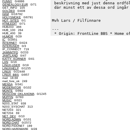
FUNNY
0/4886
 beskrivning med just denna ordföl
GENEALOGY.EUR
0/71
 där minst ett av dessa ord ingår 
GET_INFO 105
GOLDED
0/408
HAM
0/16792
HOLYSMOKE
0/6791
Mvh Lars / Filfinnare

HOT_SITES
0/1
HTMLEDIT
0/71
HUB203 466
--- 

HUB_100 264
HUB_400 39
HUMOR
0/29
IC
0/2851
INTERNET
0/424
INTERUSER
0/3
IP_CONNECT 719
JAMNNTPD
0/233
JAMTLAND
0/47
KATTY_KORNER
0/41
LAN
0/16
LINUX-USER
0/19
LINUXHELP
0/1155
LINUX
0/22448
LINUX_BBS
0/957
mail 18.68
mail_fore_ok 249
MENSA
0/341
MODERATOR
0/102
MONTE
0/992
MOSCOW_OKLAHOMA
0/1245
MUFFIN
0/783
MUSIC
0/321
N203_STAT 938
N203_SYSCHAT 313
NET203 321
NET204 69
NET_DEV
0/10
NORD.ADMIN
0/101
NORD.CHAT
0/2572
NORD.FIDONET 189
NORD.HARDWARE
0/28