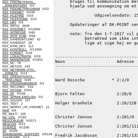
R20_FIDONETPROG...
...RAM.MYPOINT
0/2
R20_FIDONETPROGRAM
0/22
R20_FIDONET
0/248
R20_FILEFIND
0/24
R20_FILEFOUND
0/22
R20_HIFI
0/3
R20_INFO2 3838
R20_INTERNET
0/12940
R20_INTRESSE
0/60
R20_INTR_KOM
0/99
R20_KANDIDAT.CHAT 42
R20_KANDIDAT 28
R20_KOM_DEV 112
R20_KONTROLL
0/13360
R20_KORSET
0/18
R20_LOKALTRAFIK
0/24
R20_MODERATOR
0/1852
R20_NC 76
R20_NET200 245
R20_NETWORK.OTH...
...ERNETS
0/13
R20_OPERATIVSYS...
...TEM.LINUX
0/45
R20_PROGRAMVAROR
0/1
R20_REC2NEC 534
R20_SFOSM
0/341
R20_SF
0/108
R20_SPRAK.ENGLISH
0/1
R20_SQUISH 107
R20_TEST 2
R20_WORST_OF_FIDONET 21
RAR
0/9
RA_MULTI 106
RA_UTIL
0/162
REGCON.EUR
0/2072
REGCON
0/13
SCIENCE
0/1206
SF
0/239
SHAREWARE_SUPPORT
0/5146
SHAREWRE
0/14