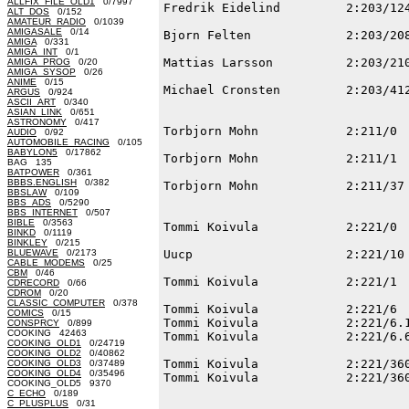
ALLFIX_FILE_OLD1
0/7997
ALT_DOS
0/152
AMATEUR_RADIO
0/1039
AMIGASALE
0/14
AMIGA
0/331
AMIGA_INT
0/1
AMIGA_PROG
0/20
AMIGA_SYSOP
0/26
ANIME
0/15
ARGUS
0/924
ASCII_ART
0/340
ASIAN_LINK
0/651
ASTRONOMY
0/417
AUDIO
0/92
AUTOMOBILE_RACING
0/105
BABYLON5
0/17862
BAG 135
BATPOWER
0/361
BBBS.ENGLISH
0/382
BBSLAW
0/109
BBS_ADS
0/5290
BBS_INTERNET
0/507
BIBLE
0/3563
BINKD
0/1119
BINKLEY
0/215
BLUEWAVE
0/2173
CABLE_MODEMS
0/25
CBM
0/46
CDRECORD
0/66
CDROM
0/20
CLASSIC_COMPUTER
0/378
COMICS
0/15
CONSPRCY
0/899
COOKING 42463
COOKING_OLD1
0/24719
COOKING_OLD2
0/40862
COOKING_OLD3
0/37489
COOKING_OLD4
0/35496
COOKING_OLD5 9370
C_ECHO
0/189
C_PLUSPLUS
0/31