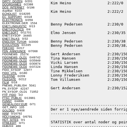
DIRTY_DOZEN
0/201
DOORGAMES
0/2388
DOS_INTERNET
0/196
duplikat 6103
ECHOLIST
0/18295
EC_SUPPORT
0/318
ELECTRONICS
0/359
ELEKTRONIK.GER 1534
ENET.LINGUISTIC
0/13
ENET.POLITICS
0/4
ENET.SOFT
0/11701
ENET.SYSOP 34465
ENET.TALKS
0/32
ENGLISH_TUTOR
0/2000
EVOLUTION
0/1335
FDECHO
0/217
FDN_ANNOUNCE
0/7068
FIDONEWS 25274
FIDONEWS_OLD1
0/49742
FIDONEWS_OLD2
0/35949
FIDONEWS_OLD3
0/30874
FIDONEWS_OLD4
0/37224
FIDO_SYSOP 12977
FIDO_UTIL
0/180
FILEFIND
0/209
FILEGATE
0/212
FILM
0/18
FNEWS_PUBLISH 5041
FN_SYSOP 42247
FN_SYSOP_OLD1 71952
FTP_FIDO
0/2
FTSC_PUBLIC
0/13981
FUNNY
0/4886
GENEALOGY.EUR
0/71
GET_INFO 105
GOLDED
0/408
HAM
0/16792
HOLYSMOKE
0/6791
HOT_SITES
0/1
HTMLEDIT
0/71
HUB203 466