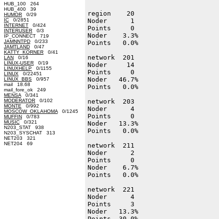
HUB_100 264
HUB_400 39
HUMOR
0/29
IC
0/2851
INTERNET
0/424
INTERUSER
0/3
IP_CONNECT 719
JAMNNTPD
0/233
JAMTLAND
0/47
KATTY_KORNER
0/41
LAN
0/16
LINUX-USER
0/19
LINUXHELP
0/1155
LINUX
0/22451
LINUX_BBS
0/957
mail 18.68
mail_fore_ok 249
MENSA
0/341
MODERATOR
0/102
MONTE
0/992
MOSCOW_OKLAHOMA
0/1245
MUFFIN
0/783
MUSIC
0/321
N203_STAT 938
N203_SYSCHAT 313
NET203 321
NET204 69