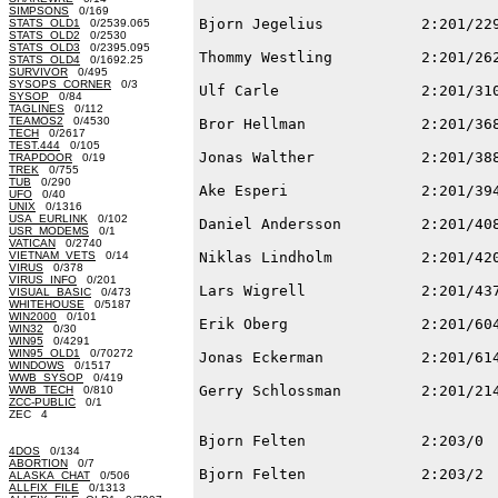
SIMPSONS
0/169
STATS_OLD1
0/2539.065
STATS_OLD2
0/2530
STATS_OLD3
0/2395.095
STATS_OLD4
0/1692.25
SURVIVOR
0/495
SYSOPS_CORNER
0/3
SYSOP
0/84
TAGLINES
0/112
TEAMOS2
0/4530
TECH
0/2617
TEST.444
0/105
TRAPDOOR
0/19
TREK
0/755
TUB
0/290
UFO
0/40
UNIX
0/1316
USA_EURLINK
0/102
USR_MODEMS
0/1
VATICAN
0/2740
VIETNAM_VETS
0/14
VIRUS
0/378
VIRUS_INFO
0/201
VISUAL_BASIC
0/473
WHITEHOUSE
0/5187
WIN2000
0/101
WIN32
0/30
WIN95
0/4291
WIN95_OLD1
0/70272
WINDOWS
0/1517
WWB_SYSOP
0/419
WWB_TECH
0/810
ZCC-PUBLIC
0/1
ZEC 4
4DOS
0/134
ABORTION
0/7
ALASKA_CHAT
0/506
ALLFIX_FILE
0/1313