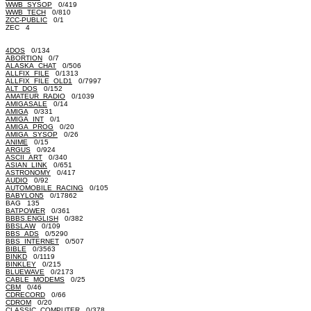
WWB_SYSOP
0/419
WWB_TECH
0/810
ZCC-PUBLIC
0/1
ZEC 4
4DOS
0/134
ABORTION
0/7
ALASKA_CHAT
0/506
ALLFIX_FILE
0/1313
ALLFIX_FILE_OLD1
0/7997
ALT_DOS
0/152
AMATEUR_RADIO
0/1039
AMIGASALE
0/14
AMIGA
0/331
AMIGA_INT
0/1
AMIGA_PROG
0/20
AMIGA_SYSOP
0/26
ANIME
0/15
ARGUS
0/924
ASCII_ART
0/340
ASIAN_LINK
0/651
ASTRONOMY
0/417
AUDIO
0/92
AUTOMOBILE_RACING
0/105
BABYLON5
0/17862
BAG 135
BATPOWER
0/361
BBBS.ENGLISH
0/382
BBSLAW
0/109
BBS_ADS
0/5290
BBS_INTERNET
0/507
BIBLE
0/3563
BINKD
0/1119
BINKLEY
0/215
BLUEWAVE
0/2173
CABLE_MODEMS
0/25
CBM
0/46
CDRECORD
0/66
CDROM
0/20
CLASSIC_COMPUTER
0/378