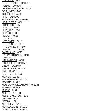
FTP_FIDO
0/2
FTSC_PUBLIC
0/13981
FUNNY
0/4886
GENEALOGY.EUR
0/71
GET_INFO 105
GOLDED
0/408
HAM
0/16792
HOLYSMOKE
0/6791
HOT_SITES
0/1
HTMLEDIT
0/71
HUB203 466
HUB_100 264
HUB_400 39
HUMOR
0/29
IC
0/2851
INTERNET
0/424
INTERUSER
0/3
IP_CONNECT 719
JAMNNTPD
0/233
JAMTLAND
0/47
KATTY_KORNER
0/41
LAN
0/16
LINUX-USER
0/19
LINUXHELP
0/1155
LINUX
0/22454
LINUX_BBS
0/957
mail 18.68
mail_fore_ok 249
MENSA
0/341
MODERATOR
0/102
MONTE
0/992
MOSCOW_OKLAHOMA
0/1245
MUFFIN
0/783
MUSIC
0/321
N203_STAT 938
N203_SYSCHAT 313
NET203 321
NET204 69
NET_DEV
0/10
NORD.ADMIN
0/101
NORD.CHAT
0/2572