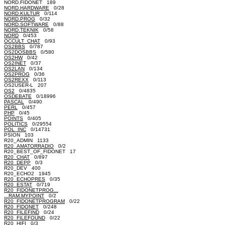
NORD.FIDONET 189
NORD.HARDWARE
0/28
NORD.KULTUR
0/114
NORD.PROG
0/32
NORD.SOFTWARE
0/88
NORD.TEKNIK
0/58
NORD
0/453
OCCULT_CHAT
0/93
OS2BBS
0/787
OS2DOSBBS
0/580
OS2HW
0/42
OS2INET
0/37
OS2LAN
0/134
OS2PROG
0/36
OS2REXX
0/113
OS2USER-L 207
OS2
0/4835
OSDEBATE
0/18996
PASCAL
0/490
PERL
0/457
PHP
0/45
POINTS
0/405
POLITICS
0/29554
POL_INC
0/14731
PSION 103
R20_ADMIN 1133
R20_AMATORRADIO
0/2
R20_BEST_OF_FIDONET 17
R20_CHAT
0/897
R20_DEPP
0/3
R20_DEV 400
R20_ECHO2 1945
R20_ECHOPRES
0/35
R20_ESTAT
0/719
R20_FIDONETPROG...
...RAM.MYPOINT
0/2
R20_FIDONETPROGRAM
0/22
R20_FIDONET
0/248
R20_FILEFIND
0/24
R20_FILEFOUND
0/22
R20_HIFI
0/3