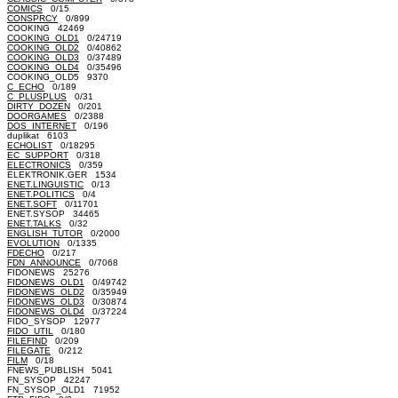
COMICS
0/15
CONSPRCY
0/899
COOKING 42469
COOKING_OLD1
0/24719
COOKING_OLD2
0/40862
COOKING_OLD3
0/37489
COOKING_OLD4
0/35496
COOKING_OLD5 9370
C_ECHO
0/189
C_PLUSPLUS
0/31
DIRTY_DOZEN
0/201
DOORGAMES
0/2388
DOS_INTERNET
0/196
duplikat 6103
ECHOLIST
0/18295
EC_SUPPORT
0/318
ELECTRONICS
0/359
ELEKTRONIK.GER 1534
ENET.LINGUISTIC
0/13
ENET.POLITICS
0/4
ENET.SOFT
0/11701
ENET.SYSOP 34465
ENET.TALKS
0/32
ENGLISH_TUTOR
0/2000
EVOLUTION
0/1335
FDECHO
0/217
FDN_ANNOUNCE
0/7068
FIDONEWS 25276
FIDONEWS_OLD1
0/49742
FIDONEWS_OLD2
0/35949
FIDONEWS_OLD3
0/30874
FIDONEWS_OLD4
0/37224
FIDO_SYSOP 12977
FIDO_UTIL
0/180
FILEFIND
0/209
FILEGATE
0/212
FILM
0/18
FNEWS_PUBLISH 5041
FN_SYSOP 42247
FN_SYSOP_OLD1 71952