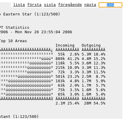
lista
första
sista
föregående
nästa
 Eastern Star (1:123/500)

T Statistics

006 - Mon Nov 20 23:55:04 2006

op 10 Areas

                       Incoming   Outgoing 

ÄÄÄÄÄÄÄÄÄÄÄÄÄÄÄÄÄÄÄÄÄ¿ ÄÄÄÄÄÄÄÄÄÄ ÄÄÄÄÄÄÄÄÄÄ

²²²²²²²²²²²²²²²²²²²²²³  55k  2.6% 5.3M 18.4%

²²²²²²²²²²²²²²²²²úúúú³ 889k 41.2% 4.4M 15.2%

²²²²²²²²²²²²úúúúúúúúú³ 118k  5.5% 3.6M 12.3%

²²²²²²²²²²²úúúúúúúúúú³ 215k 10.0% 3.3M 11.3%

²²²²²²²²²²²úúúúúúúúúú³  72k  3.3% 3.3M 11.5%

²²²²²²²úúúúúúúúúúúúúú³ 501k 23.2% 2.5M  8.7%

²²²úúúúúúúúúúúúúúúúúú³ 103k  4.8% 1.7M  5.9%

²²úúúúúúúúúúúúúúúúúúú³  63k  2.9% 1.7M  5.7%

²²úúúúúúúúúúúúúúúúúúú³  75k  3.5% 1.6M  5.6%

²²úúúúúúúúúúúúúúúúúúú³  65k  3.0% 1.6M  5.4%

ÄÄÄÄÄÄÄÄÄÄÄÄÄÄÄÄÄÄÄÄÄÙ ÄÄÄÄÄÄÄÄÄÄ ÄÄÄÄÄÄÄÄÄÄ

                       2.1M 25.4%  28M 54.5%
