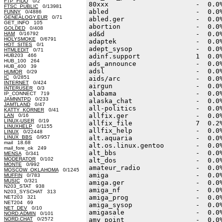
FTP_FIDO
0/2
FTSC_PUBLIC
0/13981
FUNNY
0/4886
GENEALOGY.EUR
0/71
GET_INFO 105
GOLDED
0/408
HAM
0/16792
HOLYSMOKE
0/6791
HOT_SITES
0/1
HTMLEDIT
0/71
HUB203 466
HUB_100 264
HUB_400 39
HUMOR
0/29
IC
0/2851
INTERNET
0/424
INTERUSER
0/3
IP_CONNECT 719
JAMNNTPD
0/233
JAMTLAND
0/47
KATTY_KORNER
0/41
LAN
0/16
LINUX-USER
0/19
LINUXHELP
0/1155
LINUX
0/22448
LINUX_BBS
0/957
mail 18.68
mail_fore_ok 249
MENSA
0/341
MODERATOR
0/102
MONTE
0/992
MOSCOW_OKLAHOMA
0/1245
MUFFIN
0/783
MUSIC
0/321
N203_STAT 938
N203_SYSCHAT 313
NET203 321
NET204 69
NET_DEV
0/10
NORD.ADMIN
0/101
NORD.CHAT
0/2572