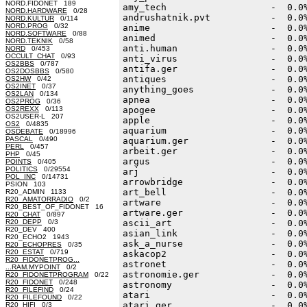
NORD.FIDONET 189
NORD.HARDWARE
0/28
NORD.KULTUR
0/114
NORD.PROG
0/32
NORD.SOFTWARE
0/88
NORD.TEKNIK
0/58
NORD
0/453
OCCULT_CHAT
0/93
OS2BBS
0/787
OS2DOSBBS
0/580
OS2HW
0/42
OS2INET
0/37
OS2LAN
0/134
OS2PROG
0/36
OS2REXX
0/113
OS2USER-L 207
OS2
0/4835
OSDEBATE
0/18996
PASCAL
0/490
PERL
0/457
PHP
0/45
POINTS
0/405
POLITICS
0/29554
POL_INC
0/14731
PSION 103
R20_ADMIN 1133
R20_AMATORRADIO
0/2
R20_BEST_OF_FIDONET 16
R20_CHAT
0/897
R20_DEPP
0/3
R20_DEV 400
R20_ECHO2 1943
R20_ECHOPRES
0/35
R20_ESTAT
0/719
R20_FIDONETPROG...
...RAM.MYPOINT
0/2
R20_FIDONETPROGRAM
0/22
R20_FIDONET
0/248
R20_FILEFIND
0/24
R20_FILEFOUND
0/22
R20_HIFI
0/3