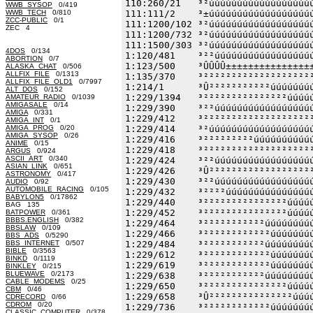
WWB_SYSOP
0/419
WWB_TECH
0/810
ZCC-PUBLIC
0/1
ZEC 4
4DOS
0/134
ABORTION
0/7
ALASKA_CHAT
0/506
ALLFIX_FILE
0/1313
ALLFIX_FILE_OLD1
0/7997
ALT_DOS
0/152
AMATEUR_RADIO
0/1039
AMIGASALE
0/14
AMIGA
0/331
AMIGA_INT
0/1
AMIGA_PROG
0/20
AMIGA_SYSOP
0/26
ANIME
0/15
ARGUS
0/924
ASCII_ART
0/340
ASIAN_LINK
0/651
ASTRONOMY
0/417
AUDIO
0/92
AUTOMOBILE_RACING
0/105
BABYLON5
0/17862
BAG 135
BATPOWER
0/361
BBBS.ENGLISH
0/382
BBSLAW
0/109
BBS_ADS
0/5290
BBS_INTERNET
0/507
BIBLE
0/3563
BINKD
0/1119
BINKLEY
0/215
BLUEWAVE
0/2173
CABLE_MODEMS
0/25
CBM
0/46
CDRECORD
0/66
CDROM
0/20
CLASSIC_COMPUTER
0/378