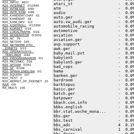
R20_INFO2 3837
R20_INTERNET
0/12940
R20_INTRESSE
0/60
R20_INTR_KOM
0/99
R20_KANDIDAT.CHAT 42
R20_KANDIDAT 28
R20_KOM_DEV 112
R20_KONTROLL
0/13360
R20_KORSET
0/18
R20_LOKALTRAFIK
0/24
R20_MODERATOR
0/1852
R20_NC 76
R20_NET200 245
R20_NETWORK.OTH...
...ERNETS
0/13
R20_OPERATIVSYS...
...TEM.LINUX
0/44
R20_PROGRAMVAROR
0/1
R20_REC2NEC 534
R20_SFOSM
0/341
R20_SF
0/108
R20_SPRAK.ENGLISH
0/1
R20_SQUISH 107
R20_TEST 2
R20_WORST_OF_FIDONET 20
RAR
0/9
RA_MULTI 106