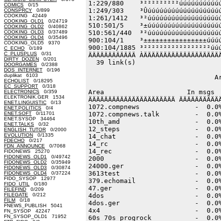
COMICS
0/15
CONSPRCY
0/899
COOKING 42449
COOKING_OLD1
0/24719
COOKING_OLD2
0/40862
COOKING_OLD3
0/37489
COOKING_OLD4
0/35496
COOKING_OLD5 9370
C_ECHO
0/189
C_PLUSPLUS
0/31
DIRTY_DOZEN
0/201
DOORGAMES
0/2388
DOS_INTERNET
0/196
duplikat 6103
ECHOLIST
0/18295
EC_SUPPORT
0/318
ELECTRONICS
0/359
ELEKTRONIK.GER 1534
ENET.LINGUISTIC
0/13
ENET.POLITICS
0/4
ENET.SOFT
0/11701
ENET.SYSOP 34464
ENET.TALKS
0/32
ENGLISH_TUTOR
0/2000
EVOLUTION
0/1335
FDECHO
0/217
FDN_ANNOUNCE
0/7068
FIDONEWS 25270
FIDONEWS_OLD1
0/49742
FIDONEWS_OLD2
0/35949
FIDONEWS_OLD3
0/30874
FIDONEWS_OLD4
0/37224
FIDO_SYSOP 12977
FIDO_UTIL
0/180
FILEFIND
0/209
FILEGATE
0/212
FILM
0/18
FNEWS_PUBLISH 5041
FN_SYSOP 42247
FN_SYSOP_OLD1 71952